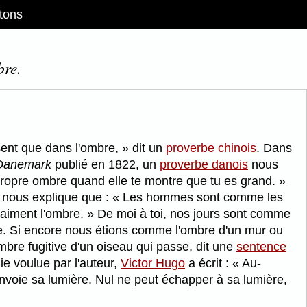
tons
bre.
sent que dans l'ombre,
dit un
proverbe chinois
. Dans
 Danemark
publié en 1822, un
proverbe danois
nous
propre ombre quand elle te montre que tu es grand.
nous explique que :
Les hommes sont comme les
s aiment l'ombre.
De moi à toi, nos jours sont comme
ance. Si encore nous étions comme l'ombre d'un mur ou
re fugitive d'un oiseau qui passe, dit une
sentence
hie voulue par l'auteur,
Victor Hugo
a écrit :
Au-
envoie sa lumière. Nul ne peut échapper à sa lumière,