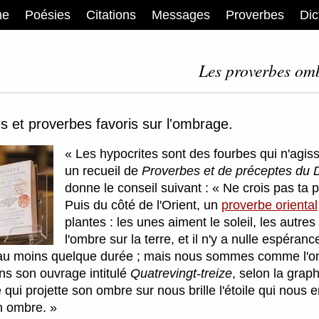
me
Poésies
Citations
Messages
Proverbes
Dic
Les proverbes om
s et proverbes favoris sur l'ombrage.
Les hypocrites sont des fourbes qui n'agis
un recueil de
Proverbes et de préceptes du
donne le conseil suivant :
Ne crois pas ta 
Puis du côté de l'Orient, un
proverbe oriental
plantes : les unes aiment le soleil, les autre
l'ombre sur la terre, et il n'y a nulle espér
 au moins quelque durée ; mais nous sommes comme l'omb
ans son ouvrage intitulé
Quatrevingt-treize
, selon la grap
qui projette son ombre sur nous brille l'étoile qui nous 
on ombre.