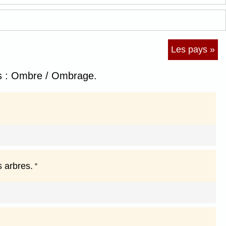
Les pays »
s : Ombre / Ombrage.
s arbres.