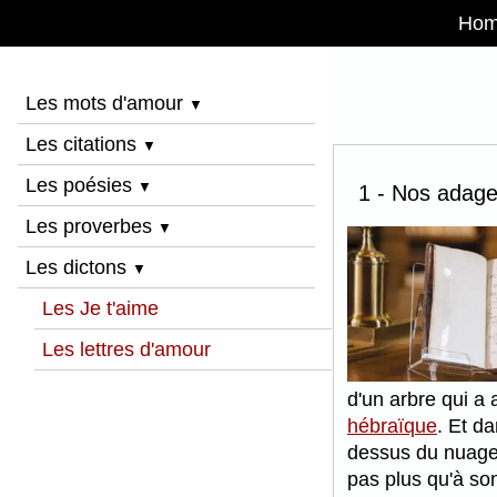
Ho
Les mots d'amour
▼
Les citations
▼
Les poésies
▼
1 - Nos adage
Les proverbes
▼
Les dictons
▼
Les Je t'aime
Les lettres d'amour
d'un arbre qui a
hébraïque
. Et d
dessus du nuage 
pas plus qu'à s