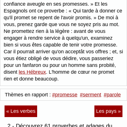
confiance aveugle en ses promesses.
Et les
Espagnols ont ce proverbe :
Qui tarde à donner ce
qu'il promet se repent de l'avoir promis.
De moi à
vous, prenez garde que vous ne soyez pris au mot.
Ne promettez rien à la légère : avant de vous
engager à rendre service à quelqu'un, examinez
bien si vous êtes capable de tenir votre promesse.
Car il pourrait arriver qu'on acceptât vos offres ; et, si
vous étiez obligé de vous dédire, vous passeriez
pour un fanfaron ou pour un homme sans probité,
disent
les Hébreux
. L'homme de cœur ne promet
rien et donne beaucoup.
Thèmes en rapport :
#promesse
#serment
#parole
« Les verbes
Les pays »
2 - Découvrez 61 proverbes et adages du