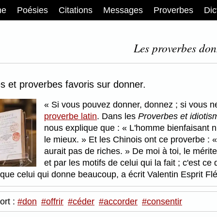
me
Poésies
Citations
Messages
Proverbes
Dic
Les proverbes don
s et proverbes favoris sur donner.
Si vous pouvez donner, donnez ; si vous n
proverbe latin
. Dans les
Proverbes et idiotis
nous explique que :
L'homme bienfaisant n'e
le mieux.
Et les Chinois ont ce proverbe :
aurait pas de riches.
De moi à toi, le mérit
et par les motifs de celui qui la fait ; c'est
 que celui qui donne beaucoup, a écrit Valentin Esprit Fl
ort :
#don
#offrir
#céder
#accorder
#consentir