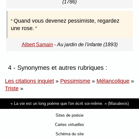
(1786)
Quand vous devenez pessimiste, regardez
une rose.
Albert Samain
-
Au jardin de l'infante (1893)
4 - Synonymes et autres rubriques :
Les citations inquiet
»
Pessimisme
»
Mélancolique
»
Triste
»
La vie est un long poème que l'on écrit soi-même.
(Maxalexis)
Sites de poésie
Cartes virtuelles
Schéma du site