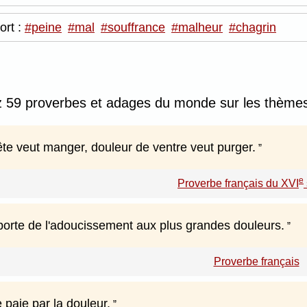
ort :
#peine
#mal
#souffrance
#malheur
#chagrin
 59 proverbes et adages du monde sur les thèmes
ête veut manger, douleur de ventre veut purger.
e
Proverbe français du XVI
orte de l'adoucissement aux plus grandes douleurs.
Proverbe français
 paie par la douleur.