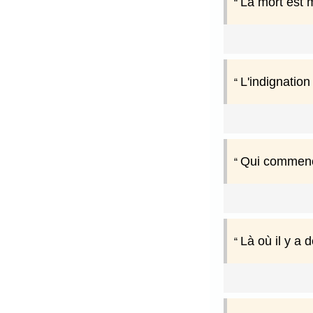
La mort est 
L'indignation
Qui commence
Là où il y a d