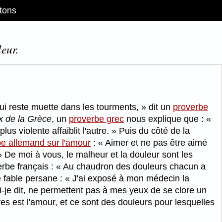
tons
eur.
qui reste muette dans les tourments,
dit un
proverbe
 de la Grèce
, un
proverbe grec
nous explique que :
lus violente affaiblit l'autre.
Puis du côté de la
e allemand sur l'amour
:
Aimer et ne pas être aimé
De moi à vous, le malheur et la douleur sont les
erbe français :
Au chaudron des douleurs chacun a
e fable persane :
J'ai exposé à mon médecin la
i-je dit, ne permettent pas à mes yeux de se clore un
uves est l'amour, et ce sont des douleurs pour lesquelles