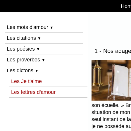
Ho
Les mots d'amour
▼
Les citations
▼
Les poésies
▼
1 - Nos adage
Les proverbes
▼
Les dictons
▼
Les Je t'aime
Les lettres d'amour
son écuelle.
Bre
situation de mon 
seul instant de l
je ne possède a