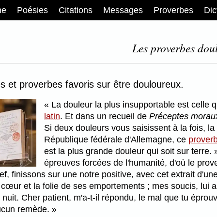
me
Poésies
Citations
Messages
Proverbes
Dic
Les proverbes doul
s et proverbes favoris sur être douloureux.
La douleur la plus insupportable est celle 
latin
. Et dans un recueil de
Préceptes moraux
Si deux douleurs vous saisissent à la fois, la p
République fédérale d'Allemagne, ce
proverb
est la plus grande douleur qui soit sur terre.
épreuves forcées de l'humanité, d'où le prov
f, finissons sur une notre positive, avec cet extrait d'un
cœur et la folie de ses emportements ; mes soucis, lui a
a nuit. Cher patient, m'a-t-il répondu, le mal que tu épro
ucun remède.