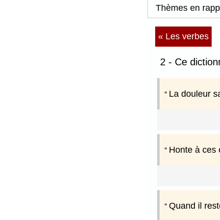
Thèmes en rapp
« Les verbes
2 - Ce dictio
La douleur s
Honte à ces c
Quand il res