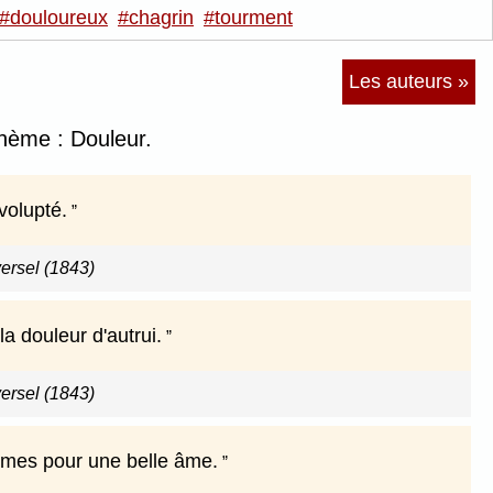
#douloureux
#chagrin
#tourment
Les auteurs »
thème : Douleur.
volupté.
versel (1843)
a douleur d'autrui.
versel (1843)
armes pour une belle âme.