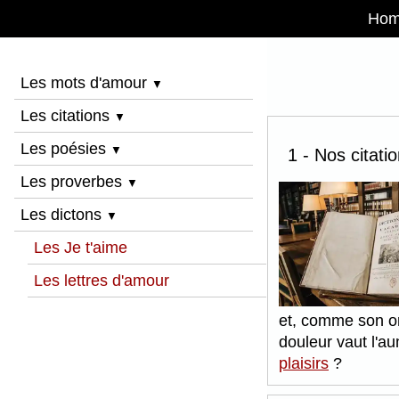
Ho
Les mots d'amour
▼
Les citations
▼
Les poésies
▼
1 - Nos citati
Les proverbes
▼
Les dictons
▼
Les Je t'aime
Les lettres d'amour
et, comme son om
douleur vaut l'a
plaisirs
?