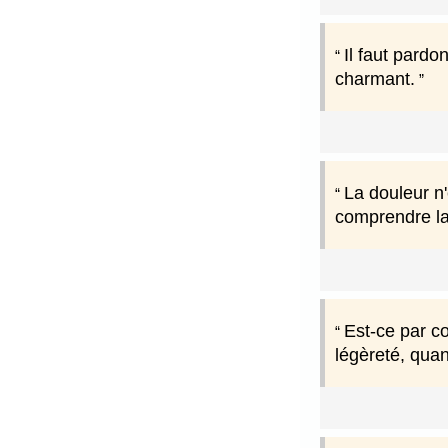
Il faut pard
charmant.
La douleur n'e
comprendre la
Est-ce par c
légèreté, quand