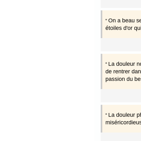
On a beau se 
étoiles d'or q
La douleur n
de rentrer dan
passion du bea
La douleur p
miséricordieu