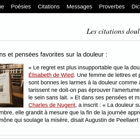
me
Poésies
Citations
Messages
Proverbes
Dic
Les citations doul
ons et pensées favorites sur la douleur :
Le regret est plus insupportable que la dou
Élisabeth de Wied
. Une femme de lettres et
sont bonnes les larmes à la douleur comme à l
tarissent ne doit-on pas éprouver l'amertume 
le sein sans lait.
Et dans ses pensées et max
Charles de Nugent
, a inscrit :
La douleur su
bre, elle grandit à mesure que la fin de la journée app
umône qui soulage la misère, disait Augustin de Peellaer