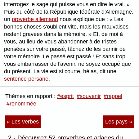
interrogez le sage qui puisse vous en dire le vrai.
Puis du côté de la République fédérale d'Allemagne,
un
proverbe allemand
nous explique que :
Les
bonnes choses s'oublient vite, mais les mauvaises
restent gravées dans la mémoire.
Et, de moi à
vous, au lieu de vous abandonner à de tristes
pensées sur votre passé, tâchez de les bannir de
votre mémoire. Le passé est passé ! Et sans trop
vous embarrasser de l'avenir, ne soyez occupé que
du présent. La vie est si courte, hélas, dit une
sentence persane
.
Thèmes en rapport :
#esprit
#souvenir
#rappel
#renommée
« Les verbes
Les pays »
2 - Découvrez 52 proverbes et adages du