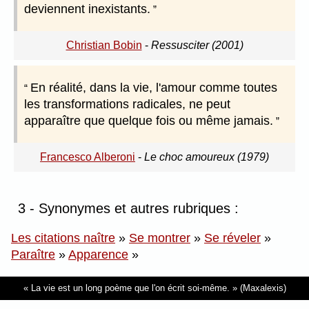
deviennent inexistants.
Christian Bobin
-
Ressusciter (2001)
En réalité, dans la vie, l'amour comme toutes
les transformations radicales, ne peut
apparaître que quelque fois ou même jamais.
Francesco Alberoni
-
Le choc amoureux (1979)
3 - Synonymes et autres rubriques :
Les citations naître
»
Se montrer
»
Se réveler
»
Paraître
»
Apparence
»
La vie est un long poème que l'on écrit soi-même.
(Maxalexis)