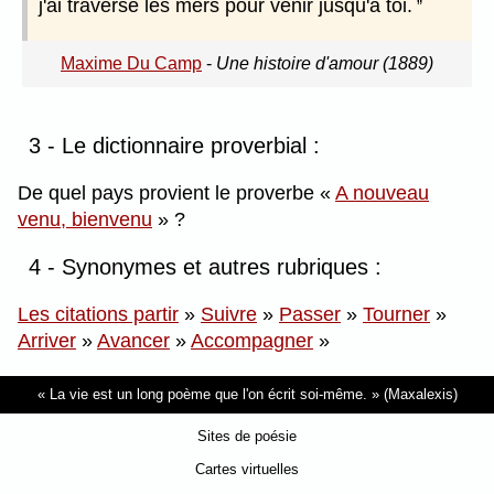
j'ai traversé les mers pour venir jusqu'à toi.
Maxime Du Camp
-
Une histoire d'amour (1889)
3 - Le dictionnaire proverbial :
De quel pays provient le proverbe
A nouveau
venu, bienvenu
?
4 - Synonymes et autres rubriques :
Les citations partir
»
Suivre
»
Passer
»
Tourner
»
Arriver
»
Avancer
»
Accompagner
»
La vie est un long poème que l'on écrit soi-même.
(Maxalexis)
Sites de poésie
Cartes virtuelles