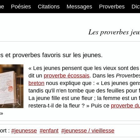
me
Poésies
Citations
Messages
Proverbes
Dic
Les proverbes jeu
 et proverbes favoris sur les jeunes.
Les jeunes pensent que les vieux sont des i
dit un
proverbe écossais
. Dans les
Proverbe
breton
nous explique que :
Les jeunes gens 
tandis qu'il n'en tombe que des feuilles pour 
La jeune fille est une fleur ; la femme est un f
restera-t-il de la fleur ?
Puis ce
proverbe d
ort :
#jeunesse
#enfant
#jeunesse / vieillesse