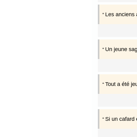
Les anciens a
Un jeune sag
Tout a été jeu
Si un cafard 