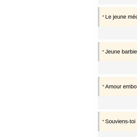
Le jeune méd
Jeune barbier
Amour embour
Souviens-to