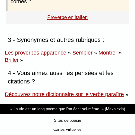
cornes.
Proverbe en italien
3 - Synonymes et autres rubriques :
Les proverbes apparence
»
Sembler
»
Montrer
»
Briller
»
4 - Vous aimez aussi les pensées et les
citations ?
Découvrez notre dictionnaire sur le verbe paraître
»
La vie est un long poème que l'on écrit soi-même.
(Maxalexis)
Sites de poésie
Cartes virtuelles