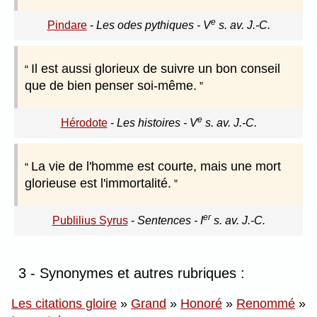
e
Pindare
-
Les odes pythiques - V
s. av. J.-C.
Il est aussi glorieux de suivre un bon conseil
que de bien penser soi-même.
e
Hérodote
-
Les histoires - V
s. av. J.-C.
La vie de l'homme est courte, mais une mort
glorieuse est l'immortalité.
er
Publilius Syrus
-
Sentences - I
s. av. J.-C.
3 - Synonymes et autres rubriques :
Les citations gloire
»
Grand
»
Honoré
»
Renommé
»