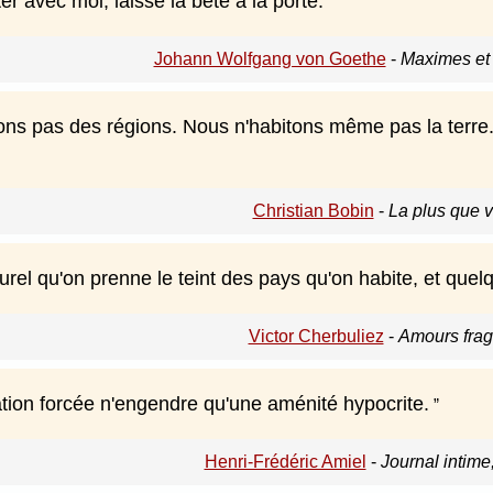
er avec moi, laisse la bête à la porte.
Johann Wolfgang von Goethe
-
Maximes et 
ons pas des régions. Nous n'habitons même pas la terre
Christian Bobin
-
La plus que v
aturel qu'on prenne le teint des pays qu'on habite, et que
Victor Cherbuliez
-
Amours frag
tion forcée n'engendre qu'une aménité hypocrite.
Henri-Frédéric Amiel
-
Journal intime,