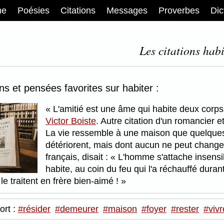
me
Poésies
Citations
Messages
Proverbes
Dic
Les citations habi
ons et pensées favorites sur habiter :
L'amitié est une âme qui habite deux corp
Victor Boiste
. Autre citation d'un romancier e
La vie ressemble à une maison que quelques-
détériorent, mais dont aucun ne peut changer
français, disait :
L'homme s'attache insensibl
habite, au coin du feu qui l'a réchauffé duran
le traitent en frère bien-aimé !
ort :
#résider
#demeurer
#maison
#foyer
#rester
#vivr