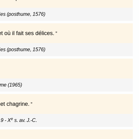
les (posthume, 1576)
 où il fait ses délices.
les (posthume, 1576)
orme (1965)
et chagrine.
e
9 - X
s. av. J.-C.