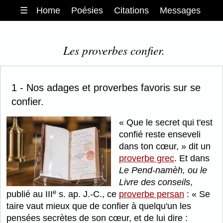
☰
Home
Poésies
Citations
Messages
Les proverbes confier.
1 - Nos adages et proverbes favoris sur se
confier.
Que le secret qui t'est
confié reste enseveli
dans ton cœur,
dit un
proverbe grec
. Et dans
Le Pend-namèh, ou le
Livre des conseils
,
e
publié au III
s. ap. J.-C., ce
proverbe persan
:
Se
taire vaut mieux que de confier à quelqu'un les
pensées secrètes de son cœur, et de lui dire :