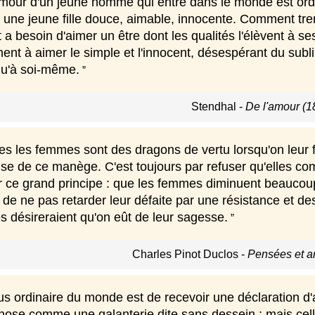
mour d'un jeune homme qui entre dans le monde est ordi
une jeune fille douce, aimable, innocente. Comment tremb
a besoin d'aimer un être dont les qualités l'élèvent à se
ment à aimer le simple et l'innocent, désespérant du subl
qu'à soi-même.
Stendhal
-
De l'amour (1
s les femmes sont des dragons de vertu lorsqu'on leur fa
fuse de ce manège. C'est toujours par refuser qu'elles c
r ce grand principe : que les femmes diminuent beaucou
 de ne pas retarder leur défaite par une résistance et 
es désireraient qu'on eût de leur sagesse.
Charles Pinot Duclos
-
Pensées et a
lus ordinaire du monde est de recevoir une déclaration d
hose comme une galanterie dite sans dessein ; mais celle