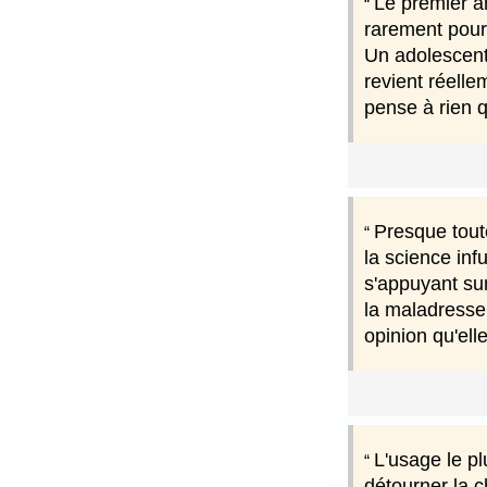
Le premier a
rarement pour 
Un adolescent 
revient réelle
pense à rien 
Presque toute
la science in
s'appuyant su
la maladresse
opinion qu'ell
L'usage le p
détourner la c