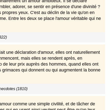
nairement un amour ambitieux. Il se déclare
ler, adorer, se sentir en présence d'une divinité ?
s propres yeux. C'est au déclin de la vie qu'on en
ime. Entre les deux se place l'amour véritable qui ne
822)
it une déclaration d'amour, elles ont naturellement
ommencent, mais elles se rendent après, en
p de leur prix auprès des hommes, quand elles ont
des grimaces qui donnent ou qui augmentent la bonne
necdotes (1810)
'amour comme une simple civilité, et de tâcher de
s qui en usent ainsi veulent peut-être qu'on leur