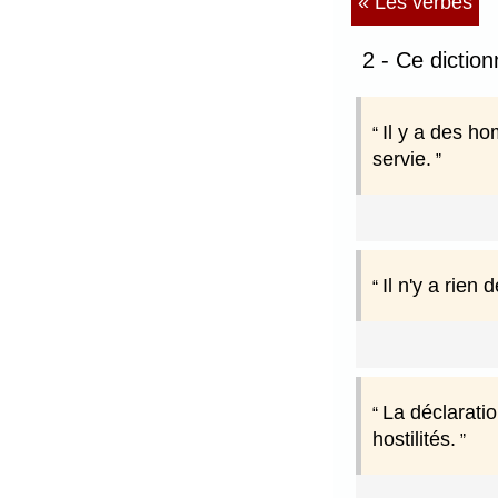
« Les verbes
2 - Ce dictio
Il y a des h
servie.
Il n'y a rien
La déclaratio
hostilités.