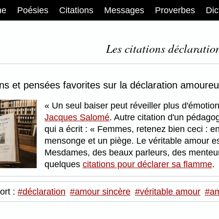
me
Poésies
Citations
Messages
Proverbes
Dic
Les citations déclaratio
ons et pensées favorites sur la déclaration amoureu
Un seul baiser peut réveiller plus d'émotion
Jacques Salomé
. Autre citation d'un pédagog
qui a écrit :
Femmes, retenez bien ceci : en 
mensonge et un piège. Le véritable amour es
Mesdames, des beaux parleurs, des menteu
quelques
citations pour déclarer sa flamme
.
ort :
#déclaration
#amour sincère
#véritable amour
#am