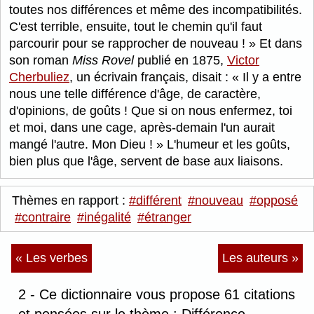
toutes nos différences et même des incompatibilités.
C'est terrible, ensuite, tout le chemin qu'il faut
parcourir pour se rapprocher de nouveau !
Et dans
son roman
Miss Rovel
publié en 1875,
Victor
Cherbuliez
, un écrivain français, disait :
Il y a entre
nous une telle différence d'âge, de caractère,
d'opinions, de goûts ! Que si on nous enfermez, toi
et moi, dans une cage, après-demain l'un aurait
mangé l'autre. Mon Dieu !
L'humeur et les goûts,
bien plus que l'âge, servent de base aux liaisons.
Thèmes en rapport :
#différent
#nouveau
#opposé
#contraire
#inégalité
#étranger
« Les verbes
Les auteurs »
2 - Ce dictionnaire vous propose 61 citations