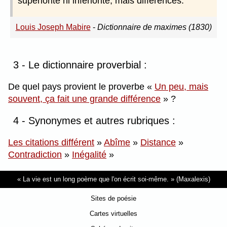
supériorité ni infériorité, mais différences.
Louis Joseph Mabire
-
Dictionnaire de maximes (1830)
3 - Le dictionnaire proverbial :
De quel pays provient le proverbe
Un peu, mais
souvent, ça fait une grande différence
?
4 - Synonymes et autres rubriques :
Les citations différent
»
Abîme
»
Distance
»
Contradiction
»
Inégalité
»
La vie est un long poème que l'on écrit soi-même.
(Maxalexis)
Sites de poésie
Cartes virtuelles