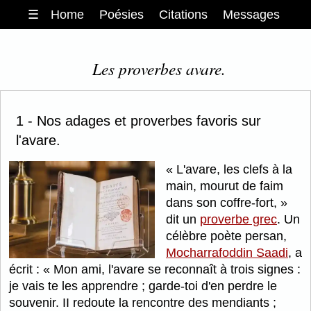
☰
Home
Poésies
Citations
Messages
Les proverbes avare.
1 - Nos adages et proverbes favoris sur
l'avare.
L'avare, les clefs à la
main, mourut de faim
dans son coffre-fort,
dit un
proverbe grec
. Un
célèbre poète persan,
Mocharrafoddin Saadi
, a
écrit :
Mon ami, l'avare se reconnaît à trois signes :
je vais te les apprendre ; garde-toi d'en perdre le
souvenir. II redoute la rencontre des mendiants ;