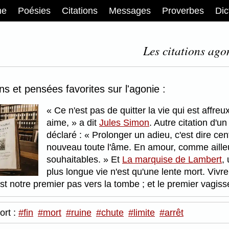
me
Poésies
Citations
Messages
Proverbes
Dic
Les citations ago
ons et pensées favorites sur l'agonie :
Ce n'est pas de quitter la vie qui est affreu
aime,
a dit
Jules Simon
. Autre citation d'u
déclaré :
Prolonger un adieu, c'est dire cent
nouveau toute l'âme. En amour, comme ailleu
souhaitables.
Et
La marquise de Lambert
,
plus longue vie n'est qu'une lente mort. Vivr
st notre premier pas vers la tombe ; et le premier vagis
ort :
#fin
#mort
#ruine
#chute
#limite
#arrêt