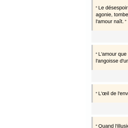
Le désespoir
agonie, tombeau
l'amour naît.
L'amour que 
l'angoisse d'u
L'œil de l'en
Quand l'illus