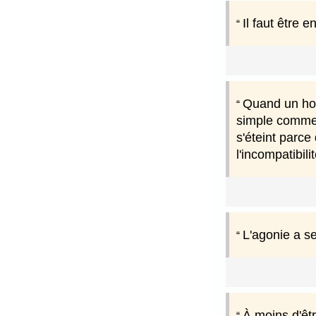
Il faut être 
Quand un homm
simple comme u
s'éteint parce 
l'incompatibili
L'agonie a se
À moins d'êtr