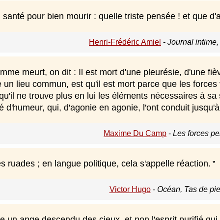
en santé pour bien mourir : quelle triste pensée ! et que d
Henri-Frédéric Amiel
-
Journal intime,
e meurt, on dit : Il est mort d'une pleurésie, d'une fiè
n lieu commun, est qu'il est mort parce que les forces vital
qu'il ne trouve plus en lui les éléments nécessaires à sa s
té d'humeur, qui, d'agonie en agonie, l'ont conduit jusqu'à 
Maxime Du Camp
-
Les forces p
s ruades ; en langue politique, cela s'appelle réaction.
Victor Hugo
-
Océan, Tas de pie
e un ange descendu des cieux, et non l'esprit purifié qui