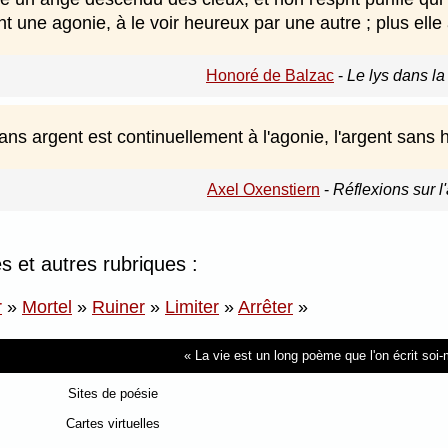
t une agonie, à le voir heureux par une autre ; plus elle
Honoré de Balzac
-
Le lys dans la
s argent est continuellement à l'agonie, l'argent sans
Axel Oxenstiern
-
Réflexions sur l
 et autres rubriques :
r
»
Mortel
»
Ruiner
»
Limiter
»
Arrêter
»
La vie est un long poème que l'on écrit so
Sites de poésie
Cartes virtuelles