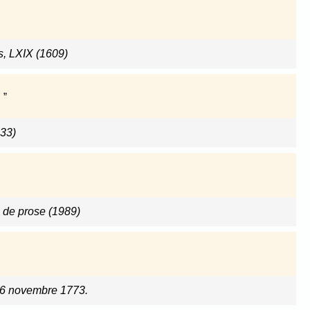
s, LXIX (1609)
.
833)
 de prose (1989)
16 novembre 1773.