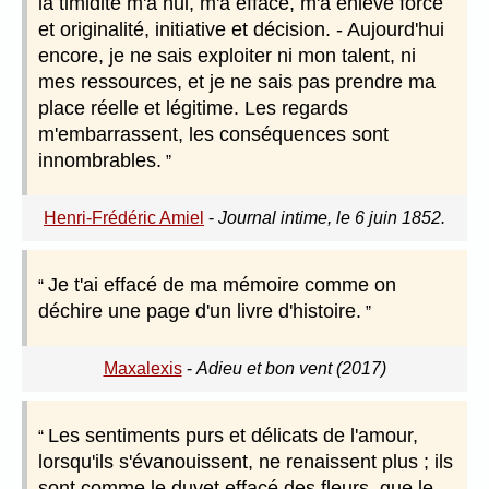
la timidité m'a nui, m'a effacé, m'a enlevé force
et originalité, initiative et décision. - Aujourd'hui
encore, je ne sais exploiter ni mon talent, ni
mes ressources, et je ne sais pas prendre ma
place réelle et légitime. Les regards
m'embarrassent, les conséquences sont
innombrables.
Henri-Frédéric Amiel
-
Journal intime, le 6 juin 1852.
Je t'ai effacé de ma mémoire comme on
déchire une page d'un livre d'histoire.
Maxalexis
-
Adieu et bon vent (2017)
Les sentiments purs et délicats de l'amour,
lorsqu'ils s'évanouissent, ne renaissent plus ; ils
sont comme le duvet effacé des fleurs, que le