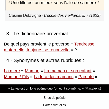
Une fille est au mieux sous l'aile de sa mère.
Casimir Delavigne
-
L'école des vieillards, II, 7 (1823)
3 - Le dictionnaire proverbial :
De quel pays provient le proverbe
Tendresse
maternelle, toujours se renouvelle
?
4 - Synonymes et autres rubriques :
La mère
»
Maman
»
La maman et son enfant
»
Maman / Fils
»
La fête des mamans
»
Parenté
»
La vie est un long poème que l'on écrit soi-même.
(Maxalexis)
Sites de poésie
Cartes virtuelles