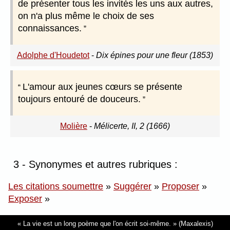
de présenter tous les invités les uns aux autres,
on n'a plus même le choix de ses
connaissances.
Adolphe d'Houdetot
-
Dix épines pour une fleur (1853)
L'amour aux jeunes cœurs se présente
toujours entouré de douceurs.
Molière
-
Mélicerte, II, 2 (1666)
3 - Synonymes et autres rubriques :
Les citations soumettre
»
Suggérer
»
Proposer
»
Exposer
»
La vie est un long poème que l'on écrit soi-même.
(Maxalexis)