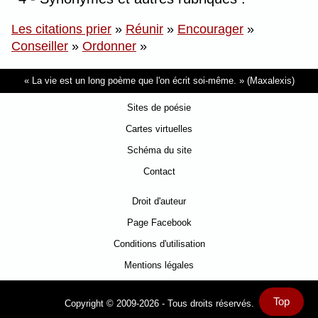
Les citations prier
»
Réunir
»
Encourager
»
Conseiller
»
Ordonner
»
La vie est un long poème que l'on écrit soi-même.
(Maxalexis)
Sites de poésie
Cartes virtuelles
Schéma du site
Contact
Droit d'auteur
Page Facebook
Conditions d'utilisation
Mentions légales
Top
Copyright © 2009-2026 - Tous droits réservés.