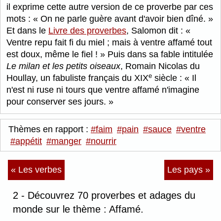
il exprime cette autre version de ce proverbe par ces
mots :
On ne parle guère avant d'avoir bien dîné.
Et dans le
Livre des proverbes
, Salomon dit :
Ventre repu fait fi du miel ; mais à ventre affamé tout
est doux, même le fiel !
Puis dans sa fable intitulée
Le milan et les petits oiseaux
, Romain Nicolas du
e
Houllay, un fabuliste français du XIX
siècle :
Il
n'est ni ruse ni tours que ventre affamé n'imagine
pour conserver ses jours.
Thèmes en rapport :
#faim
#pain
#sauce
#ventre
#appétit
#manger
#nourrir
« Les verbes
Les pays »
2 - Découvrez 70 proverbes et adages du
monde sur le thème : Affamé.