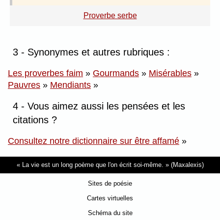
Proverbe serbe
3 - Synonymes et autres rubriques :
Les proverbes faim
»
Gourmands
»
Misérables
»
Pauvres
»
Mendiants
»
4 - Vous aimez aussi les pensées et les
citations ?
Consultez notre dictionnaire sur être affamé
»
La vie est un long poème que l'on écrit soi-même.
(Maxalexis)
Sites de poésie
Cartes virtuelles
Schéma du site