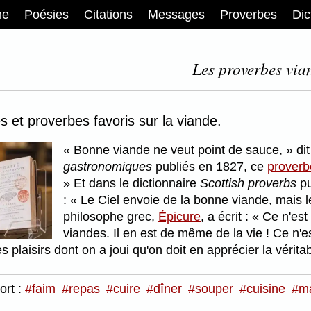
me
Poésies
Citations
Messages
Proverbes
Dic
Les proverbes via
 et proverbes favoris sur la viande.
Bonne viande ne veut point de sauce,
di
gastronomiques
publiés en 1827, ce
proverb
Et dans le dictionnaire
Scottish proverbs
pu
:
Le Ciel envoie de la bonne viande, mais l
philosophe grec,
Épicure
, a écrit :
Ce n'est 
viandes. Il en est de même de la vie ! Ce n'e
es plaisirs dont on a joui qu'on doit en apprécier la vérita
ort :
#faim
#repas
#cuire
#dîner
#souper
#cuisine
#m