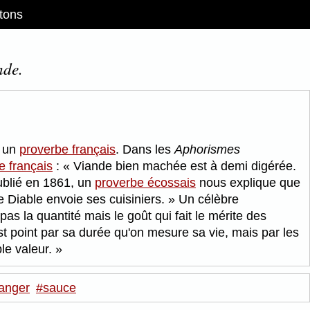
tons
nde.
t un
proverbe français
. Dans les
Aphorismes
e français
:
Viande bien machée est à demi digérée.
blié en 1861, un
proverbe écossais
nous explique que
e Diable envoie ses cuisiniers.
Un célèbre
pas la quantité mais le goût qui fait le mérite des
st point par sa durée qu'on mesure sa vie, mais par les
ble valeur.
anger
#sauce