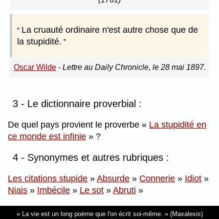
La cruauté ordinaire n'est autre chose que de
la stupidité.
Oscar Wilde
-
Lettre au Daily Chronicle, le 28 mai 1897.
3 - Le dictionnaire proverbial :
De quel pays provient le proverbe
La stupidité en
ce monde est infinie
?
4 - Synonymes et autres rubriques :
Les citations stupide
»
Absurde
»
Connerie
»
Idiot
»
Niais
»
Imbécile
»
Le sot
»
Abruti
»
La vie est un long poème que l'on écrit soi-même.
(Maxalexis)