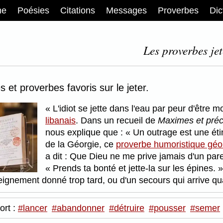
me
Poésies
Citations
Messages
Proverbes
Dic
Les proverbes jet
 et proverbes favoris sur le jeter.
L'idiot se jette dans l'eau par peur d'être m
libanais
. Dans un recueil de
Maximes et préc
nous explique que :
Un outrage est une étin
de la Géorgie, ce
proverbe humoristique géo
a dit : Que Dieu ne me prive jamais d'un par
Prends ta bonté et jette-la sur les épines.
seignement donné trop tard, ou d'un secours qui arrive qu
ort :
#lancer
#abandonner
#détruire
#pousser
#semer