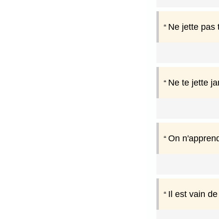
Ne jette pas
Ne te jette j
On n'apprend 
Il est vain d