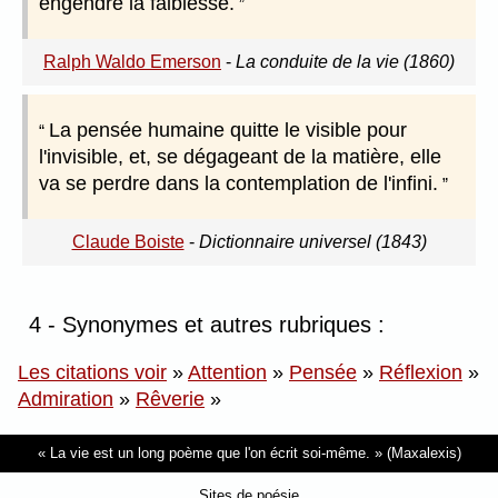
engendre la faiblesse.
Ralph Waldo Emerson
-
La conduite de la vie (1860)
La pensée humaine quitte le visible pour
l'invisible, et, se dégageant de la matière, elle
va se perdre dans la contemplation de l'infini.
Claude Boiste
-
Dictionnaire universel (1843)
4 - Synonymes et autres rubriques :
Les citations voir
»
Attention
»
Pensée
»
Réflexion
»
Admiration
»
Rêverie
»
La vie est un long poème que l'on écrit soi-même.
(Maxalexis)
Sites de poésie