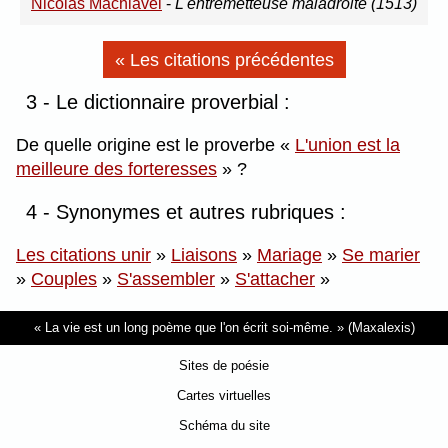
Nicolas Machiavel
-
L'entremetteuse maladroite (1513)
« Les citations précédentes
3 - Le dictionnaire proverbial :
De quelle origine est le proverbe
L'union est la
meilleure des forteresses
?
4 - Synonymes et autres rubriques :
Les citations unir
»
Liaisons
»
Mariage
»
Se marier
»
Couples
»
S'assembler
»
S'attacher
»
La vie est un long poème que l'on écrit soi-même.
(Maxalexis)
Sites de poésie
Cartes virtuelles
Schéma du site