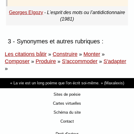
Georges Elgozy
-
L'esprit des mots ou l'antidictionnaire
(1981)
3 - Synonymes et autres rubriques :
Les citations bâtir
»
Construire
»
Monter
»
Composer
»
Produire
»
S'accommoder
»
S'adapter
»
La vie est un long poème que l'on écrit soi-même.
(Maxalexis)
Sites de poésie
Cartes virtuelles
Schéma du site
Contact
Droit d'auteur