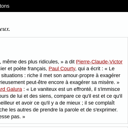
tons
teux.
, même des plus ridicules,
a dit
Pierre-Claude-Victor
cier et poète français,
Paul Courty
, qui a écrit :
Le
ituations : riche il met son amour-propre à exagérer
furieusement peut-être encore à exagérer sa misère.
rd Galura
:
Le vaniteux est un effronté, il s'immisce
urs de lui et des siens, compare ce qu'il est et ce qu'il
illeur et avoir ce qu'il y a de mieux ; il se complaît
he les autres de prendre la parole et de s'exprimer.
éresse pas.