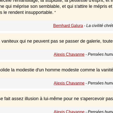
cèle l'enfantillage, la stupidité, la petitesse d'esprit, et i
 qui méprise son semblable, et qui s'attire le mépris et la
s le rendent insupportable.
Bernhard Galura
-
La civilité chr
aniteux qui ne peuvent pas se passer de galerie, toute 
Alexis Chavanne
-
Pensées huma
olide la modestie d'un homme modeste comme la vanité 
Alexis Chavanne
-
Pensées huma
e fait assez illusion à lui-même pour ne s'apercevoir pas q
Alexis Chavanne
-
Pensées huma