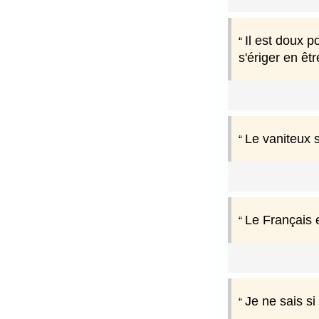
Il est doux 
s'ériger en êt
Le vaniteux s
Le Français e
Je ne sais si