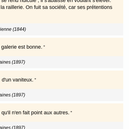
l se rend ridicule ; il s'abaisse en voulant s'élever.
 raillerie. On fuit sa société, car ses prétentions
étienne (1844)
galerie est bonne.
ines (1897)
d'un vaniteux.
ines (1897)
u'il n'en fait point aux autres.
ines (1897)