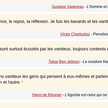
Gustave Vapereau
-
L'homme et l
nce, le repos, la réflexion. Je fuis les bavards et les vani
Victor Cherbuliez
-
Pensées
 sont surtout écoutés par les vaniteux, toujours content
Tahar Ben Jelloun
-
La soudure fra
s vaniteux les gens qui pensent à eux-mêmes et parlent
n et l'autre.
Henri de Régnier
-
L'égoïste est celui qui n