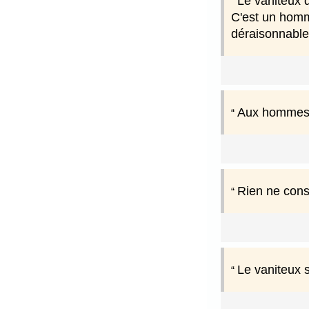
Le vaniteux dé
C'est un homme
déraisonnable
Aux hommes v
Rien ne cons
Le vaniteux s