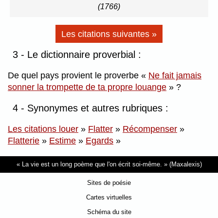
(1766)
Les citations suivantes »
3 - Le dictionnaire proverbial :
De quel pays provient le proverbe
Ne fait jamais
sonner la trompette de ta propre louange
?
4 - Synonymes et autres rubriques :
Les citations louer
»
Flatter
»
Récompenser
»
Flatterie
»
Estime
»
Egards
»
La vie est un long poème que l'on écrit soi-même.
(Maxalexis)
Sites de poésie
Cartes virtuelles
Schéma du site