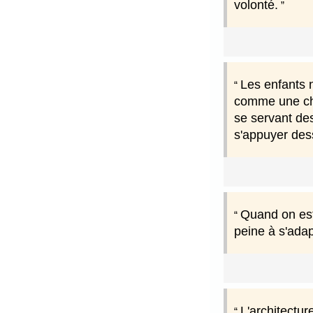
volonté.
Les enfants n
comme une chos
se servant des
s'appuyer des
Quand on est 
peine à s'adap
L'architectur