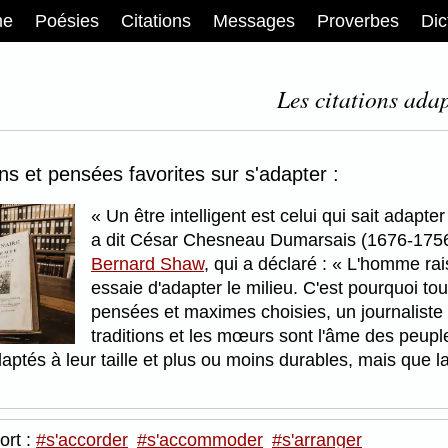
me
Poésies
Citations
Messages
Proverbes
Dic
Les citations adap
ons et pensées favorites sur s'adapter :
Un être intelligent est celui qui sait adapte
a dit César Chesneau Dumarsais (1676-1756).
Bernard Shaw
, qui a déclaré :
L'homme rais
essaie d'adapter le milieu. C'est pourquoi to
pensées et maximes choisies, un journaliste 
traditions et les mœurs sont l'âme des peuple
ptés à leur taille et plus ou moins durables, mais que la r
ort :
#s'accorder
#s'accommoder
#s'arranger