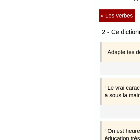
« Les verbes
2 - Ce dictio
Adapte tes dé
Le vrai carac
a sous la main
On est heure
éducation très