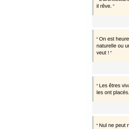
il rêve.
On est heure
naturelle ou u
veut !
Les êtres viv
les ont placés
Nul ne peut n