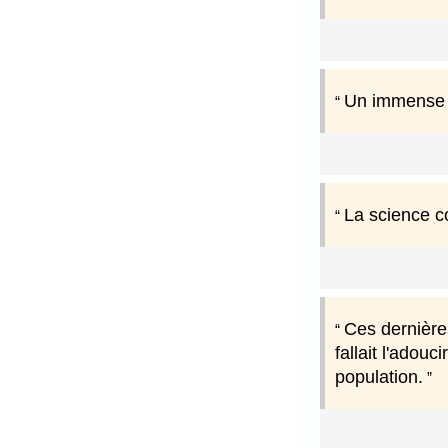
Un immense p
La science co
Ces dernières
fallait l'adou
population.