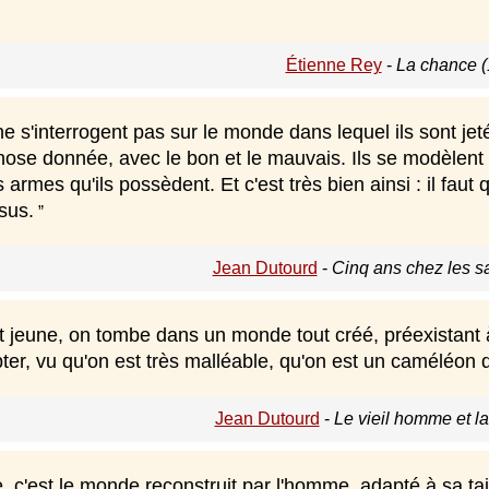
Étienne Rey
-
La chance (
e s'interrogent pas sur le monde dans lequel ils sont jetés
e donnée, avec le bon et le mauvais. Ils se modèlent sur 
 armes qu'ils possèdent. Et c'est très bien ainsi : il faut
sus.
Jean Dutourd
-
Cinq ans chez les s
jeune, on tombe dans un monde tout créé, préexistant à s
ter, vu qu'on est très malléable, qu'on est un caméléon q
Jean Dutourd
-
Le vieil homme et l
e, c'est le monde reconstruit par l'homme, adapté à sa tail