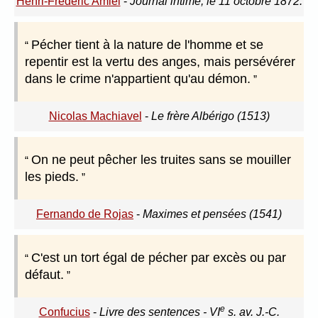
Henri-Frédéric Amiel
-
Journal intime, le 11 octobre 1872.
Pécher tient à la nature de l'homme et se
repentir est la vertu des anges, mais persévérer
dans le crime n'appartient qu'au démon.
Nicolas Machiavel
-
Le frère Albérigo (1513)
On ne peut pêcher les truites sans se mouiller
les pieds.
Fernando de Rojas
-
Maximes et pensées (1541)
C'est un tort égal de pécher par excès ou par
défaut.
e
Confucius
-
Livre des sentences - VI
s. av. J.-C.