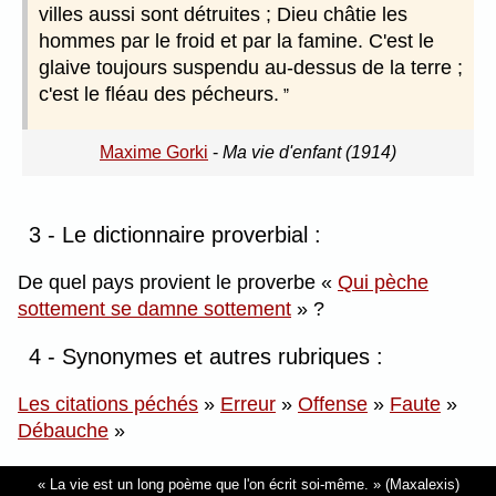
villes aussi sont détruites ; Dieu châtie les
hommes par le froid et par la famine. C'est le
glaive toujours suspendu au-dessus de la terre ;
c'est le fléau des pécheurs.
Maxime Gorki
-
Ma vie d'enfant (1914)
3 - Le dictionnaire proverbial :
De quel pays provient le proverbe
Qui pèche
sottement se damne sottement
?
4 - Synonymes et autres rubriques :
Les citations péchés
»
Erreur
»
Offense
»
Faute
»
Débauche
»
La vie est un long poème que l'on écrit soi-même.
(Maxalexis)