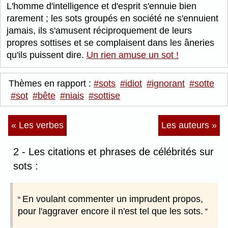
L'homme d'intelligence et d'esprit s'ennuie bien
rarement ; les sots groupés en société ne s'ennuient
jamais, ils s'amusent réciproquement de leurs
propres sottises et se complaisent dans les âneries
qu'ils puissent dire.
Un rien amuse un sot !
Thèmes en rapport :
#sots
#idiot
#ignorant
#sotte
#sot
#bête
#niais
#sottise
« Les verbes
Les auteurs »
2 - Les citations et phrases de célébrités sur
sots :
En voulant commenter un imprudent propos,
pour l'aggraver encore il n'est tel que les sots.