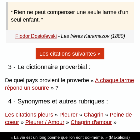
Rien ne peut compenser une seule larme d'un
seul enfant.
Fiodor Dostoïevski
-
Les frères Karamazov (1880)
Les citations suivantes »
3 - Le dictionnaire proverbial :
De quel pays provient le proverbe
A chaque larme
répond un sourire
?
4 - Synonymes et autres rubriques :
Les citations pleurs
»
Pleurer
»
Chagrin
»
Peine de
coeur
»
Pleurer / Amour
»
Chagrin d'amour
»
La vie est un long poème que l'on écrit soi-même.
(Maxalexis)