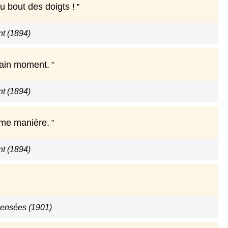
 bout des doigts !
nt (1894)
rtain moment.
nt (1894)
ême manière.
nt (1894)
ensées (1901)