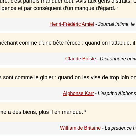
re, c'est parfois manquer tout. Avis aux gens distraits. 
égligence et par conséquent d'un manque d'égard.
Henri-Frédéric Amiel
-
Journal intime, l
méchant comme d'une bête féroce ; quand on l'attaque, il
Claude Boiste
-
Dictionnaire uni
 sont comme le gibier : quand on les vise de trop loin o
Alphonse Karr
-
L'esprit d'Alphon
e a des biens, plus il en manque.
William de Britaine
-
La prudence h