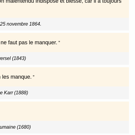
Un malentendu indispose et blesse, car il a toujours
e 25 novembre 1864.
 ne faut pas le manquer.
versel (1843)
n les manque.
se Karr (1888)
umaine (1680)