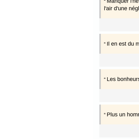
Manquer l'heu
l'air d'une n
Il en est du 
Les bonheurs
Plus un homm