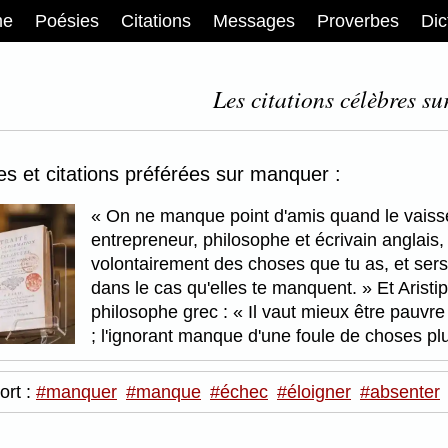
me
Poésies
Citations
Messages
Proverbes
Dic
Les citations célèbres s
es et citations préférées sur manquer :
On ne manque point d'amis quand le vaiss
entrepreneur, philosophe et écrivain anglais
volontairement des choses que tu as, et sers
dans le cas qu'elles te manquent.
Et Aristi
philosophe grec :
Il vaut mieux être pauvre
; l'ignorant manque d'une foule de choses p
ort :
#manquer
#manque
#échec
#éloigner
#absenter