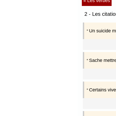
« Les verbes
2 - Les citat
Un suicide ma
Sache mettre
Certains viv