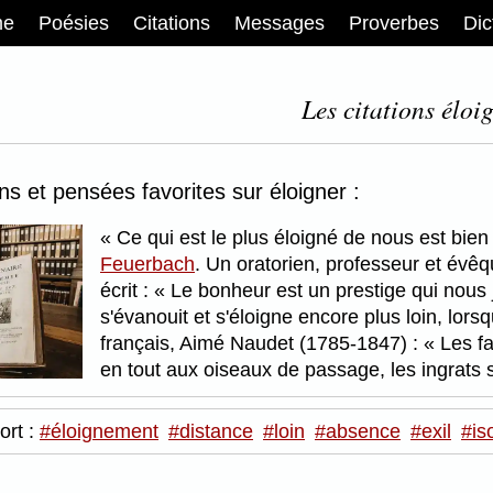
me
Poésies
Citations
Messages
Proverbes
Dic
Les citations éloig
ons et pensées favorites sur éloigner :
Ce qui est le plus éloigné de nous est bien
Feuerbach
. Un oratorien, professeur et év
écrit :
Le bonheur est un prestige qui nous j
s'évanouit et s'éloigne encore plus loin, lors
français, Aimé Naudet (1785-1847) :
Les fa
en tout aux oiseaux de passage, les ingrats
ort :
#éloignement
#distance
#loin
#absence
#exil
#is