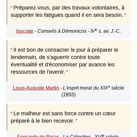
Préparez-vous, par des travaux volontaires, à
supporter les fatigues quand il en sera besoin.
e
Isocrate
-
Conseils à Démonicos - IV
s. av. J.-C.
Il est bon de consacrer le jour à préparer le
lendemain, de s'aguerrir contre toute
éventualité et d'économiser par avance les
ressources de l'avenir.
e
Louis-Auguste Martin
-
L'esprit moral du XIX
siècle
(1855)
Le malheur est sans force contre un cœur
préparé à le bien recevoir.
e
Fernando de Rojas
-
La Célestine - XVI
siècle.