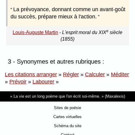
La prévoyance, donnant comme un avant-goût
du succès, prépare mieux à l'action.
e
Louis-Auguste Martin
-
L'esprit moral du XIX
siècle
(1855)
3 - Synonymes et autres rubriques :
Les citations arranger
»
Régler
»
Calculer
»
Méditer
»
Prévoir
»
Labourer
»
La vie est un long poème que l'on écrit soi-même.
(Maxalexis)
Sites de poésie
Cartes virtuelles
Schéma du site
Contact