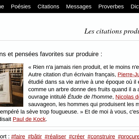
me
Poésies
Citations
Messages
Proverbes
Dic
Les citations prod
ons et pensées favorites sur produire :
Rien n'a jamais rien produit, et le moins n
Autre citation d'un écrivain français,
Pierre-J
étudié dans sa vie arrive à une époque où il
comme un arbre donne des fruits quand il a 
ouvrage intitulé
Étude de l'homme
,
Nicolas 
sauvageon, les hommes qui produisent les mei
 tempéré la sève trop fougueuse.
Et de moi à vous, c'es
disait
Paul de Kock
.
ort :
#faire
#bâtir
#réaliser
#créer
#construire
#procur