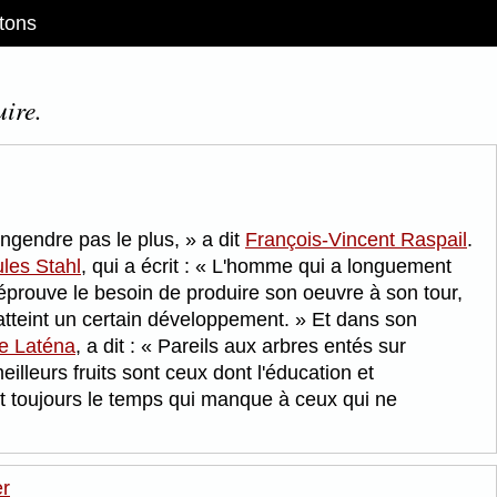
tons
uire.
'engendre pas le plus,
a dit
François-Vincent Raspail
.
ules Stahl
, qui a écrit :
L'homme qui a longuement
 éprouve le besoin de produire son oeuvre à son tour,
atteint un certain développement.
Et dans son
de Laténa
, a dit :
Pareils aux arbres entés sur
lleurs fruits sont ceux dont l'éducation et
t toujours le temps qui manque à ceux qui ne
er