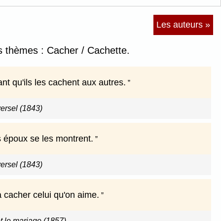
Les auteurs »
es thèmes : Cacher / Cachette.
t qu'ils les cachent aux autres.
versel (1843)
s époux se les montrent.
versel (1843)
à cacher celui qu'on aime.
t le mariage (1857)