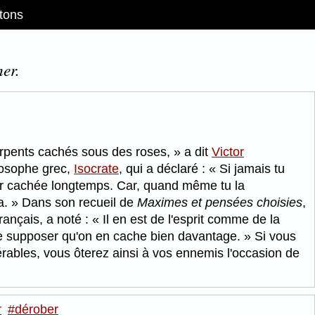
tons
er.
erpents cachés sous des roses,
a dit
Victor
ilosophe grec,
Isocrate
, qui a déclaré :
Si jamais tu
nir cachée longtemps. Car, quand même tu la
a.
Dans son recueil de
Maximes et pensées choisies
,
français, a noté :
Il en est de l'esprit comme de la
ire supposer qu'on en cache bien davantage.
Si vous
érables, vous ôterez ainsi à vos ennemis l'occasion de
r
#dérober