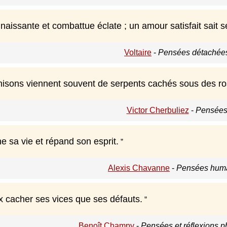
aissante et combattue éclate ; un amour satisfait sait s
Voltaire
-
Pensées détachées
ahisons viennent souvent de serpents cachés sous des ro
Victor Cherbuliez
-
Pensées
e sa vie et répand son esprit.
Alexis Chavanne
-
Pensées huma
x cacher ses vices que ses défauts.
Benoît Champy
-
Pensées et réflexions p