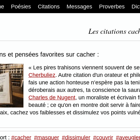
me
Poésies
Citations
Messages
Proverbes
Dic
Les citations cach
ons et pensées favorites sur cacher :
Les pires trahisons viennent souvent de s
Cherbuliez
. Autre citation d'un orateur et ph
fais une action honteuse n’espère pas la te
déroberais aux autres, ta conscience la saur
Charles de Nugent
, un moraliste et écrivain 
beauté ; ce qu'on en montre doit servir à fa
paix, cachez vos faiblesses et dissimulez vos points vuln
ort :
#cacher
#masquer
#dissimuler
#couvrir
#aveugle