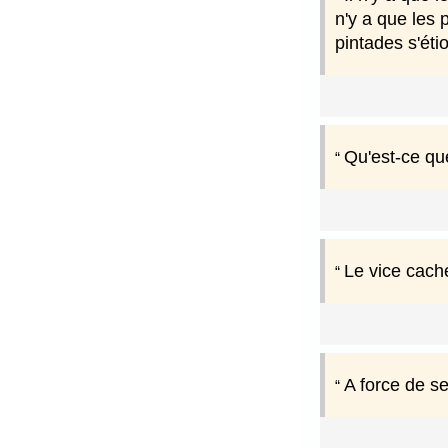
n'y a que les 
pintades s'ét
Qu'est-ce qu
Le vice cach
A force de se