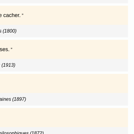
e cacher.
 (1800)
ses.
 (1913)
ines (1897)
hilosophiques (1872)