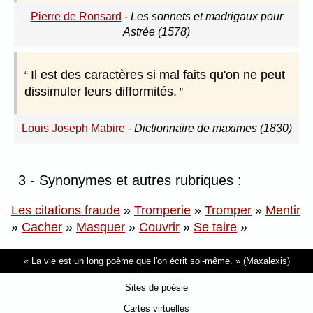
Pierre de Ronsard
-
Les sonnets et madrigaux pour
Astrée (1578)
Il est des caractères si mal faits qu'on ne peut
dissimuler leurs difformités.
Louis Joseph Mabire
-
Dictionnaire de maximes (1830)
3 - Synonymes et autres rubriques :
Les citations fraude
»
Tromperie
»
Tromper
»
Mentir
»
Cacher
»
Masquer
»
Couvrir
»
Se taire
»
La vie est un long poème que l'on écrit soi-même.
(Maxalexis)
Sites de poésie
Cartes virtuelles