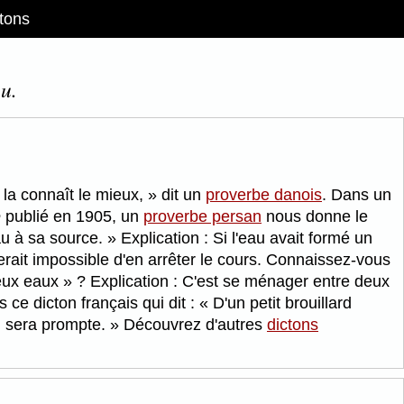
tons
u.
 la connaît le mieux,
dit un
proverbe danois
. Dans un
e
publié en 1905, un
proverbe persan
nous donne le
u à sa source.
Explication : Si l'eau avait formé un
 serait impossible d'en arrêter le cours. Connaissez-vous
eux eaux
? Explication : C'est se ménager entre deux
 ce dicton français qui dit :
D'un petit brouillard
au sera prompte.
Découvrez d'autres
dictons