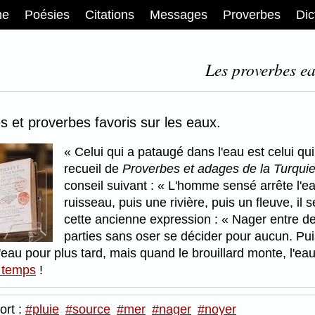
me
Poésies
Citations
Messages
Proverbes
Dic
Les proverbes ea
s et proverbes favoris sur les eaux.
Celui qui a pataugé dans l'eau est celui qui
recueil de
Proverbes et adages de la Turqui
conseil suivant :
L'homme sensé arrête l'ea
ruisseau, puis une rivière, puis un fleuve, il
cette ancienne expression :
Nager entre d
parties sans oser se décider pour aucun. Puis
l'eau pour plus tard, mais quand le brouillard monte, l'e
e temps
!
ort :
#pluie
#source
#mer
#nager
#noyer