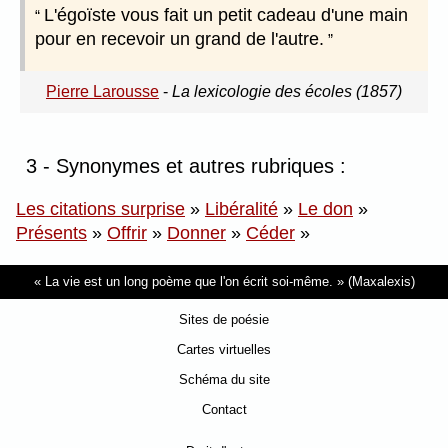
L'égoïste vous fait un petit cadeau d'une main
pour en recevoir un grand de l'autre.
Pierre Larousse
-
La lexicologie des écoles (1857)
3 - Synonymes et autres rubriques :
Les citations surprise
»
Libéralité
»
Le don
»
Présents
»
Offrir
»
Donner
»
Céder
»
La vie est un long poème que l'on écrit soi-même.
(Maxalexis)
Sites de poésie
Cartes virtuelles
Schéma du site
Contact