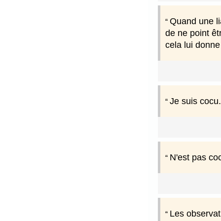
Quand une lia
de ne point êtr
cela lui donn
Je suis cocu.
N'est pas coc
Les observati