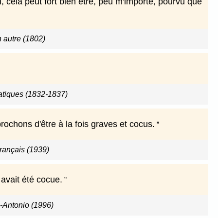
n, cela peut fort bien être, peu m'importe, pourvu que
n autre (1802)
latiques (1832-1837)
ochons d'être à la fois graves et cocus.
rançais (1939)
 avait été cocue.
-Antonio (1996)