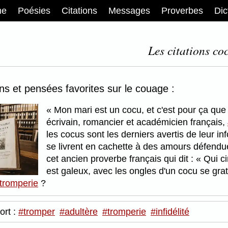
me
Poésies
Citations
Messages
Proverbes
Dic
Les citations co
ons et pensées favorites sur le couage :
Mon mari est un cocu, et c'est pour ça que
écrivain, romancier et académicien français,
les cocus sont les derniers avertis de leur 
se livrent en cachette à des amours défendue
cet ancien proverbe français qui dit :
Qui ci
est galeux, avec les ongles d'un cocu se gra
 tromperie
?
ort :
#tromper
#adultère
#tromperie
#infidélité