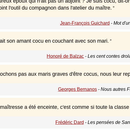
ureux époux qui n'ait pas un adjoint ? Je suis cocu, dit-o
oint l'outil du compagnon dans l'atelier du maître.
Jean-François Guichard
-
Mot d'u
it son amant cocu en couchant avec son mari.
Honoré de Balzac
-
Les cent contes dro
ochons pas aux maris graves d'être cocus, nous leur repr
Georges Bernanos
-
Nous autres F
 maîtresse a été enceinte, c'est comme si toute la classe
Frédéric Dard
-
Les pensées de San