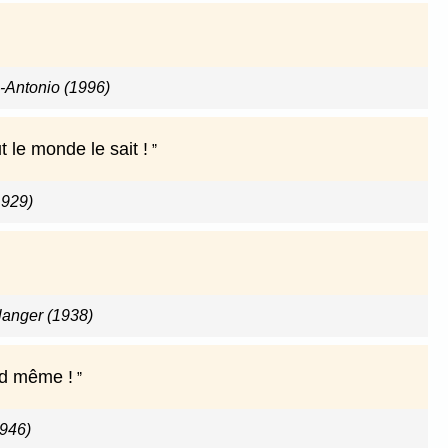
-Antonio (1996)
t le monde le sait !
1929)
anger (1938)
and même !
946)