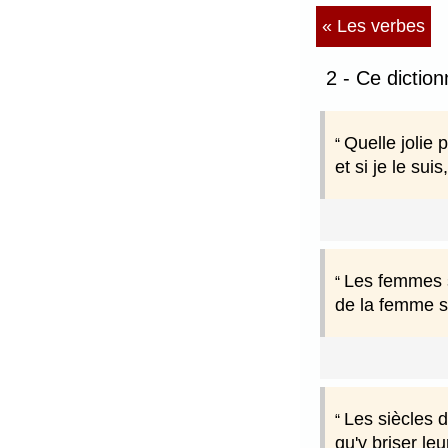
« Les verbes
2 - Ce dictio
Quelle jolie 
et si je le sui
Les femmes s
de la femme s'
Les siècles d
qu'y briser leu