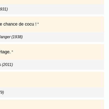
931)
une chance de cocu !
anger (1938)
rtage.
s (2011)
9)