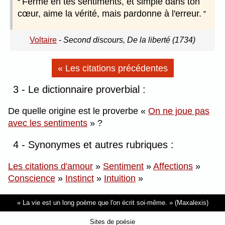
Ferme en tes sentiments, et simple dans ton
cœur, aime la vérité, mais pardonne à l'erreur.
Voltaire
-
Second discours, De la liberté (1734)
« Les citations précédentes
3 - Le dictionnaire proverbial :
De quelle origine est le proverbe
On ne joue pas
avec les sentiments
?
4 - Synonymes et autres rubriques :
Les citations d'amour
»
Sentiment
»
Affections
»
Conscience
»
Instinct
»
Intuition
»
La vie est un long poème que l'on écrit soi-même.
(Maxalexis)
Sites de poésie