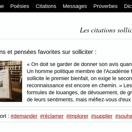
me
Poésies
Citations
Messages
Proverbes
Dic
Les citations sollic
ns et pensées favorites sur solliciter :
On doit se garder de donner son avis quand 
Un homme politique membre de l'Académie 
sollicite le premier bienfait, on exige le seco
reconnaissance est encore en chemin.
Les 
formules de louanges, de dévouement, de grati
de leurs sentiments, mais méfiez-vous d'eux
ort :
#demander
#réclamer
#implorer
#supplier
#souha