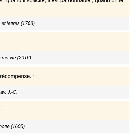
: quand il sollicite, il est pardonnable ; quand on le
t lettres (1768)
e ma vie (2016)
e récompense.
av. J.-C.
.
otte (1605)