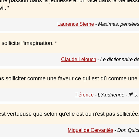
une passion dans la jeunesse et un vice dans la vieillesse 
vil.
Laurence Sterne
-
Maximes, pensées e
sollicite l'imagination.
Claude Lelouch
-
Le dictionnaire d
as solliciter comme une faveur ce qui est dû comme un
e
Térence
-
L'Andrienne - II
s. 
t vertueuse que selon qu'elle est ou n'est pas sollicitée
Miguel de Cervantès
-
Don Quich