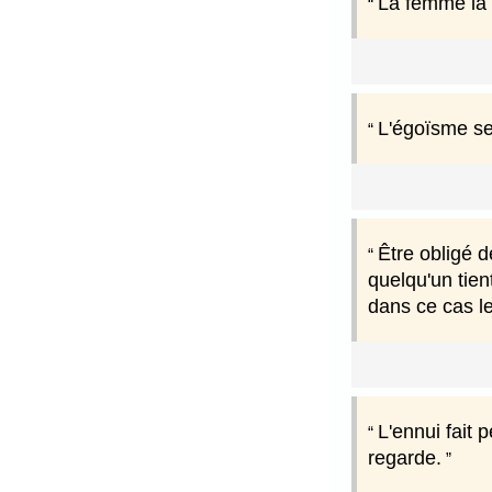
La femme la p
L'égoïsme se 
Être obligé de
quelqu'un tien
dans ce cas le
L'ennui fait 
regarde.