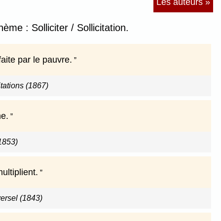
Les auteurs »
me : Solliciter / Sollicitation.
faite par le pauvre.
tations (1867)
ne.
1853)
ultiplient.
versel (1843)