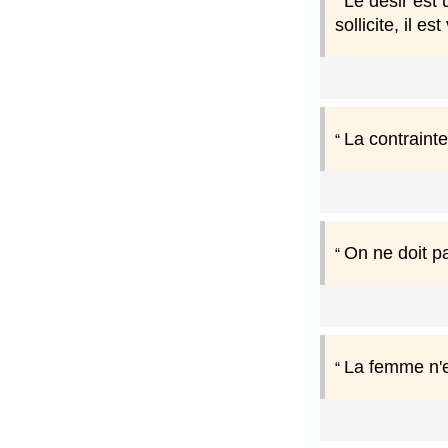
Le désir est 
sollicite, il est 
La contrainte 
On ne doit p
La femme n'es