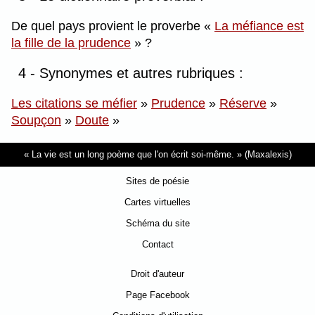
De quel pays provient le proverbe
La méfiance est
la fille de la prudence
?
4 - Synonymes et autres rubriques :
Les citations se méfier
»
Prudence
»
Réserve
»
Soupçon
»
Doute
»
La vie est un long poème que l'on écrit soi-même.
(Maxalexis)
Sites de poésie
Cartes virtuelles
Schéma du site
Contact
Droit d'auteur
Page Facebook