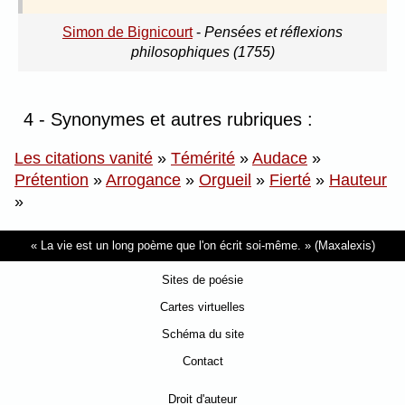
Simon de Bignicourt
-
Pensées et réflexions
philosophiques (1755)
4 - Synonymes et autres rubriques :
Les citations vanité
»
Témérité
»
Audace
»
Prétention
»
Arrogance
»
Orgueil
»
Fierté
»
Hauteur
»
La vie est un long poème que l'on écrit soi-même.
(Maxalexis)
Sites de poésie
Cartes virtuelles
Schéma du site
Contact
Droit d'auteur