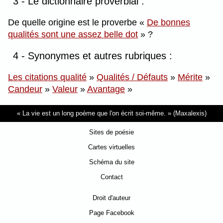
3 - Le dictionnaire proverbial :
De quelle origine est le proverbe
De bonnes
qualités sont une assez belle dot
?
4 - Synonymes et autres rubriques :
Les citations qualité
»
Qualités / Défauts
»
Mérite
»
Candeur
»
Valeur
»
Avantage
»
La vie est un long poème que l'on écrit soi-même.
(Maxalexis)
Sites de poésie
Cartes virtuelles
Schéma du site
Contact
Droit d'auteur
Page Facebook