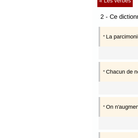
« Les verbes
2 - Ce dictio
La parcimonie
Chacun de no
On n'augmente