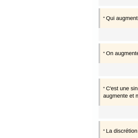
Qui augmente
On augmente s
C'est une si
augmente et m
La discrétion