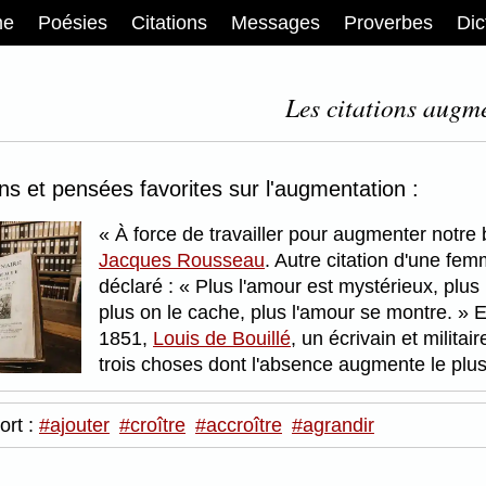
me
Poésies
Citations
Messages
Proverbes
Dic
Les citations augme
ons et pensées favorites sur l'augmentation :
À force de travailler pour augmenter notr
Jacques Rousseau
. Autre citation d'une fem
déclaré :
Plus l'amour est mystérieux, plus il
plus on le cache, plus l'amour se montre.
E
1851,
Louis de Bouillé
, un écrivain et militai
trois choses dont l'absence augmente le plus
ort :
#ajouter
#croître
#accroître
#agrandir