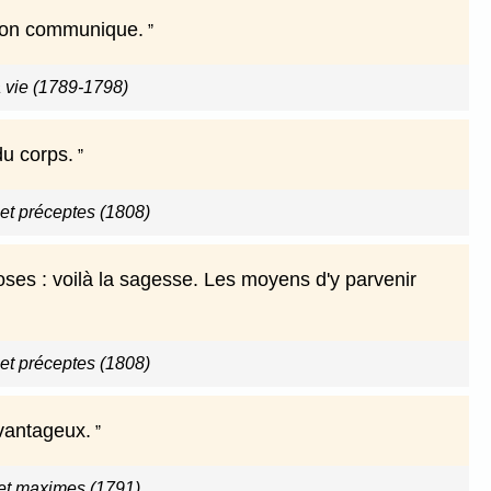
l'on communique.
a vie (1789-1798)
du corps.
t préceptes (1808)
es : voilà la sagesse. Les moyens d'y parvenir
t préceptes (1808)
avantageux.
et maximes (1791)